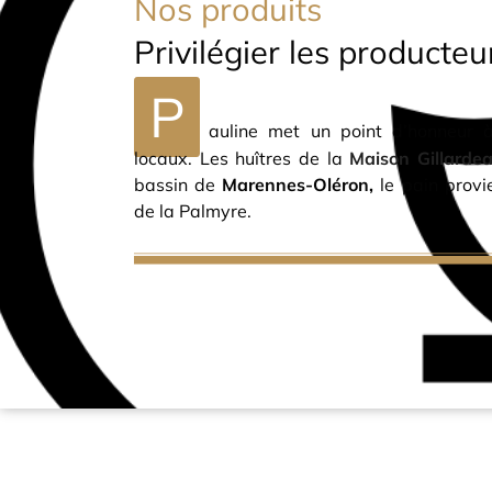
Nos produits
Privilégier les producteu
P
auline met un point d’honneur à
locaux. Les huîtres de la
Maison Gillarde
bassin de
Marennes-Oléron,
le pain provi
de la Palmyre.