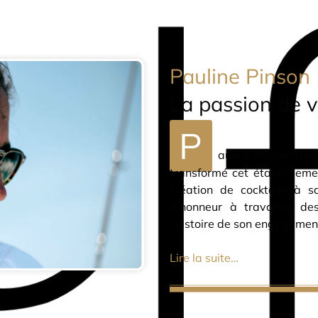
Pauline Pinson
La passion de v
P
auline Pinson, gér
transformé cet établissemen
création de cocktails à s
d’honneur à travailler de
l’histoire de son engagement
Lire la suite…