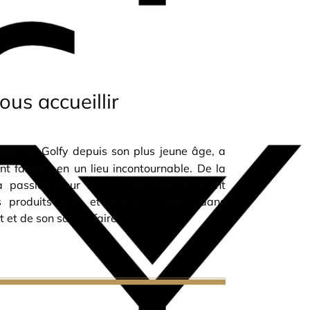
ous accueillir
ante du Golfy depuis son plus jeune âge, a
t familial en un lieu incontournable. De la
a passion pour le vin, elle met un point
s produits frais et locaux. Plongez dans
 et de son savoir-faire.