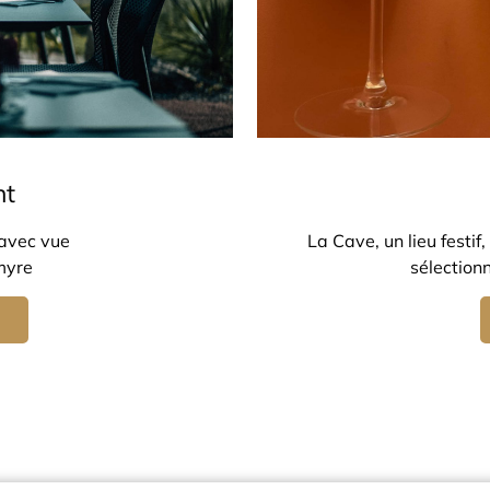
nt
 avec vue
La Cave, un lieu festif
lmyre
sélectionn