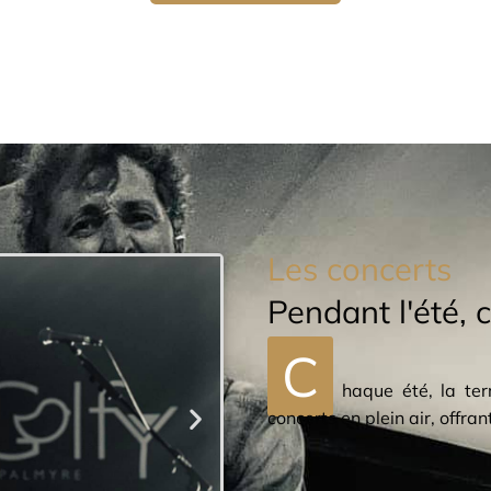
Les concerts
Pendant l'été, c
C
haque été, la te
concerts en plein air, offr